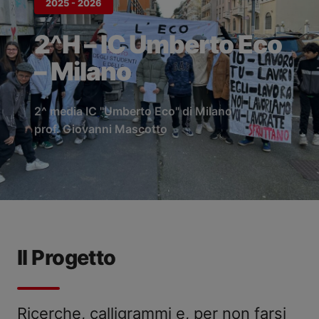
2025 - 2026
2^H – IC Umberto Eco
– Milano
2^ media IC "Umberto Eco" di Milano
prof. Giovanni Mascotto
Il Progetto
Ricerche, calligrammi e, per non farsi