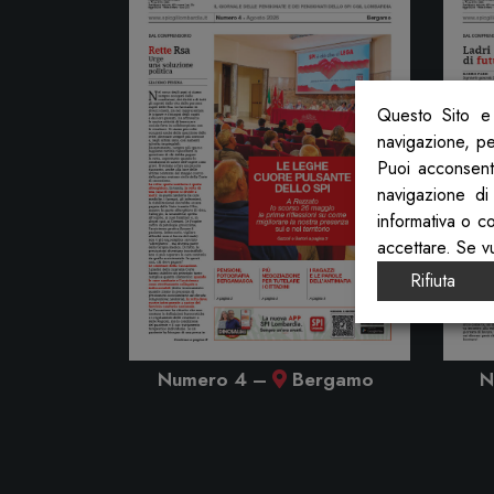
Questo Sito e 
navigazione, per
Puoi acconsenti
navigazione di
informativa o c
accettare. Se v
Rifiuta
arese
Numero 4
–
Bergamo
N