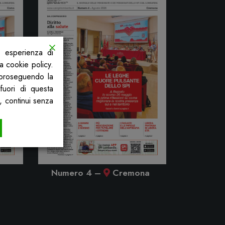
a esperienza di
la cookie policy.
, proseguendo la
fuori di questa
, continui senza
Numero 4
–
Cremona
Nume