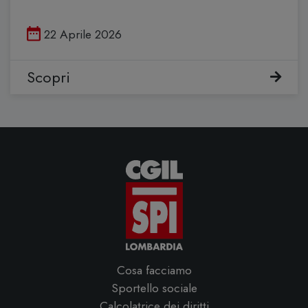
Pubblicato il
22 Aprile 2026
Scopri
Cosa facciamo
Sportello sociale
Calcolatrice dei diritti