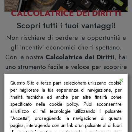
CALCOLATRICE DEI DIRITTI
Scopri tutti i tuoi vantaggi!
Non rischiare di perdere le opportunità e
gli incentivi economici che ti spettano.
Con la nostra
Calcolatrice dei Diritti
, hai
uno strumento facile e veloce per scoprire
i tuoi diritti in pochi click.
Questo Sito e terze parti selezionate utilizzano cookie
per migliorare la tua esperienza di navigazione, per
Scopri
finalità tecniche ed anche per altre finalità come
specificato nella cookie policy. Puoi acconsentire
all’utilizzo di tali tecnologie utilizzando il pulsante
“Accetta”, proseguendo la navigazione di questa
pagina, interagendo con un link o un pulsante al di fuori