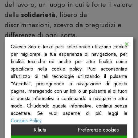
del lavoro, un luogo in cui è forte il valore
della
solidarietà
, libero da
discriminazioni, scevro da pregiudizi e
differenze di ogni sorta.
Questo Sito e terze parti selezionate utilizzano cookie
Una
rete capillare
con migliaia di
per migliorare la tua esperienza di navigazione, per
persone, tra attivisti e volontari, costituisce
finalità tecniche ed anche per altre finalità come
il cuore dello SPI CGIL. È proprio grazie
specificato nella cookie policy. Puoi acconsentire
all’utilizzo di tali tecnologie utilizzando il pulsante
alla loro passione, al loro attivismo, al
“Accetta”, proseguendo la navigazione di questa
desiderio di far valere i diritti
pagina, interagendo con un link o un pulsante al di fuori
di questa informativa o continuando a navigare in altro
fondamentali della persona in qualsivoglia
modo. Chiudendo questa informativa, continui senza
contesto che il Sindacato in Lombardia ha
accettare. Se vuoi saperne di più leggi la
saputo intercettare le esigenze di oltre
Cookies Policy
400.000
Rifiuta
iscritti in
14 strutture
Preferenze cookies