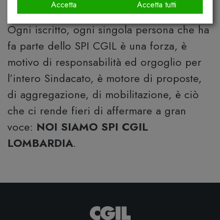
territoriali
e oltre
200 leghe
.
Accetta
Accetta tutti
Ogni iscritto, ogni singola persona che ha
fa parte dello SPI CGIL è una forza, è
motivo di responsabilità ed orgoglio per
l’intero Sindacato, è motore di proposte,
di aggregazione, di mobilitazione, è ciò
che ci rende fieri di affermare a gran
voce:
NOI SIAMO SPI CGIL
LOMBARDIA
.