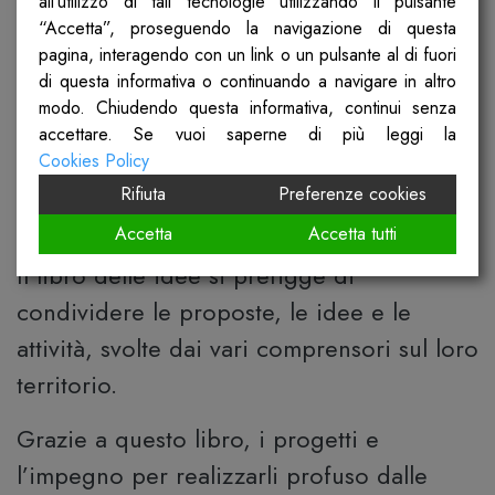
all’utilizzo di tali tecnologie utilizzando il pulsante
“Accetta”, proseguendo la navigazione di questa
ne mette in mostra strategie, obiettivi e
pagina, interagendo con un link o un pulsante al di fuori
risultati.
di questa informativa o continuando a navigare in altro
modo. Chiudendo questa informativa, continui senza
Consulta l’ultimo Bilancio Sociale di mandato
accettare. Se vuoi saperne di più leggi la
Cookies Policy
Rifiuta
Preferenze cookies
IL LIBRO DELLE IDEE
Accetta
Accetta tutti
Il libro delle idee si prefigge di
condividere le proposte, le idee e le
attività, svolte dai vari comprensori sul loro
territorio.
Grazie a questo libro, i progetti e
l’impegno per realizzarli profuso dalle