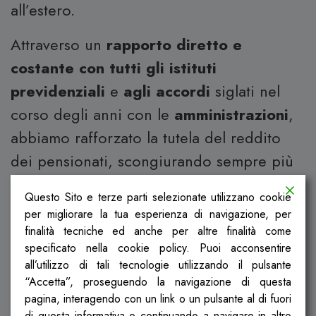
all’estero.
Attraverso un
rapporto diretto e
costante con tutti gli istituti
previdenziali
e
agli accordi
siglati nel
corso degli anni con le
amministrazioni
,
abbiamo rafforzato la tutela del reddito
dei pensionati, scongiurando sempre più
la possibilità che questi superino la soglia
Questo Sito e terze parti selezionate utilizzano cookie
di povertà assoluta.
per migliorare la tua esperienza di navigazione, per
finalità tecniche ed anche per altre finalità come
In ogni sede territoriale, ogni iscritto può
specificato nella cookie policy. Puoi acconsentire
trovare tutto il
sostegno
del quale
all’utilizzo di tali tecnologie utilizzando il pulsante
“Accetta”, proseguendo la navigazione di questa
necessita,
informazioni esaustive
ed
pagina, interagendo con un link o un pulsante al di fuori
aggiornate riguardanti la propria
di questa informativa o continuando a navigare in altro