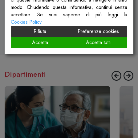
situazione reddituale,
vicinanza e ascolto
modo. Chiudendo questa informativa, continui senza
accettare. Se vuoi saperne di più leggi la
di qualsivoglia necessità.
Cookies Policy
Rifiuta
Preferenze cookies
Richiedi informazioni
Trova la sede più vicina
Accetta
Accetta tutti
Dipartimenti