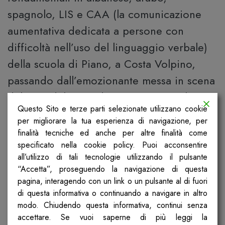
spagnolo, LIS e CAA (la comunicazione
aumentativa dedicata a persone con
difficoltà nell’uso del linguaggio verbale)
della scuola di Piano, a Costa Volpino,
passando dall’emozionante messa in scena
del voto del 1946 dei giovanissimi alunni
Questo Sito e terze parti selezionate utilizzano cookie
della seconda e della terza elementare di
per migliorare la tua esperienza di navigazione, per
Pomponesco, in provincia di Mantova.
finalità tecniche ed anche per altre finalità come
specificato nella cookie policy. Puoi acconsentire
Per non parlare dei numerosi spunti
all’utilizzo di tali tecnologie utilizzando il pulsante
“Accetta”, proseguendo la navigazione di questa
arrivati sul tema del suffragio femminile e
pagina, interagendo con un link o un pulsante al di fuori
sul ruolo delle 21 Madri Costituenti, tra le
di questa informativa o continuando a navigare in altro
riflessioni più apprezzate e condivise.
modo. Chiudendo questa informativa, continui senza
accettare. Se vuoi saperne di più leggi la