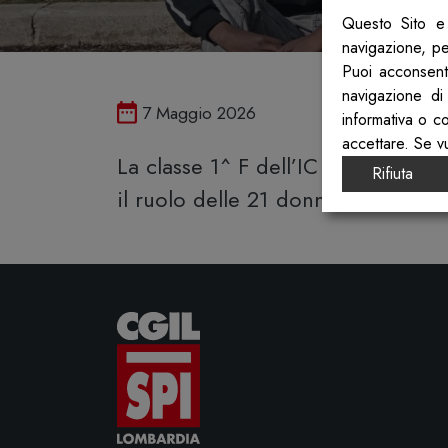
Questo Sito e 
navigazione, per
Puoi acconsenti
navigazione di
Pubblicato il
7 Maggio 2026
informativa o c
accettare. Se v
La classe 1^ F dell’IC Ovest 2 Trid
Rifiuta
il ruolo delle 21 donne, ha prodot