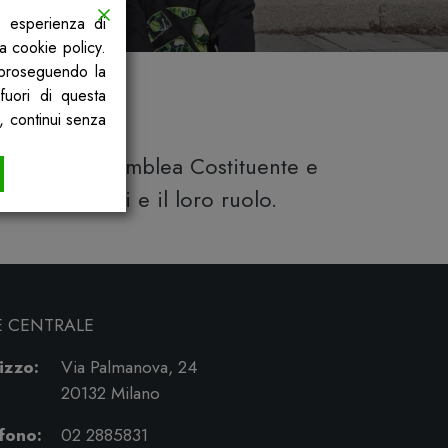
a esperienza di
la cookie policy.
, proseguendo la
fuori di questa
, continui senza
lavori dell’Assemblea Costituente e
ure femminili e il loro ruolo.
E CENTRALE
izzo:
Via Palmanova, 24
20132 Milano
fono:
02 2885831