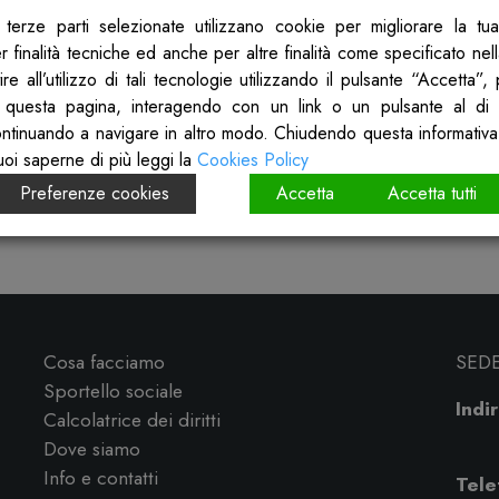
terze parti selezionate utilizzano cookie per migliorare la tu
 finalità tecniche ed anche per altre finalità come specificato nel
re all’utilizzo di tali tecnologie utilizzando il pulsante “Accetta”
 questa pagina, interagendo con un link o un pulsante al di 
ontinuando a navigare in altro modo. Chiudendo questa informativa
uoi saperne di più leggi la
Cookies Policy
entina di Brescia, ha lavorato sulla puntata: I 
Preferenze cookies
Accetta
Accetta tutti
to le infografiche di approfondimento sulle fig
Cosa facciamo
SED
Sportello sociale
Indir
Calcolatrice dei diritti
Dove siamo
Info e contatti
Tele