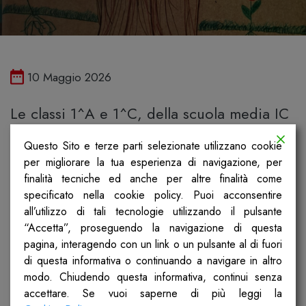
Pubblicato il
10 Maggio 2026
Le classi 1^A e 1^C, della scuola media IC
Rubini, di Romano di Lombardia, in
Questo Sito e terze parti selezionate utilizzano cookie
provincia di BERGAMO, hanno lavorato
per migliorare la tua esperienza di navigazione, per
sulle puntate: I governi che si susseguono
finalità tecniche ed anche per altre finalità come
specificato nella cookie policy. Puoi acconsentire
dal 25 giugno 1943 al 1946 e L’Assemblea
all’utilizzo di tali tecnologie utilizzando il pulsante
costituente: le forze politiche, come hanno
“Accetta”, proseguendo la navigazione di questa
pagina, interagendo con un link o un pulsante al di fuori
operato. Un compromesso di alto livello.
di questa informativa o continuando a navigare in altro
Hanno prodotto due cartelloni, una breve
modo. Chiudendo questa informativa, continui senza
presentazione di testo e delle interviste.
accettare. Se vuoi saperne di più leggi la