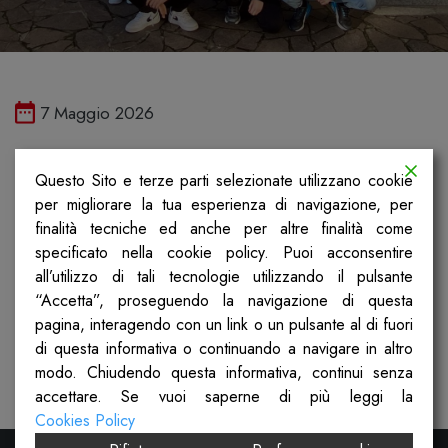
Pubblicato il
7 Maggio 2026
La 1^C dell’IC Somaglia di Lodi ha
Questo Sito e terze parti selezionate utilizzano cookie
lavorato sulla puntata I temi della
per migliorare la tua esperienza di navigazione, per
Costituzione: il lavoro, a cura di Giuseppe
finalità tecniche ed anche per altre finalità come
specificato nella cookie policy. Puoi acconsentire
Arconzo, ha prodotto un fotolibro che
all’utilizzo di tali tecnologie utilizzando il pulsante
illustra svariati mestieri, che vede
“Accetta”, proseguendo la navigazione di questa
pagina, interagendo con un link o un pulsante al di fuori
protagonisti gli studenti, oltre ad un
di questa informativa o continuando a navigare in altro
manifesto che riprende i temi
modo. Chiudendo questa informativa, continui senza
accettare. Se vuoi saperne di più leggi la
Cookies Policy