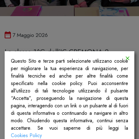
Pubblicato il
7 Maggio 2026
La classe 1^G dell’IC CREMONA 2 –
scuola media Virgilio ha lavorato sulle
Questo Sito e terze parti selezionate utilizzano cookie
per migliorare la tua esperienza di navigazione, per
puntate: L’organizzazione dello stato e I
finalità tecniche ed anche per altre finalità come
lavori dell’assemblea, il ruolo delle 21
specificato nella cookie policy. Puoi acconsentire
all’utilizzo di tali tecnologie utilizzando il pulsante
donne. Ha prodotto dei cartelloni
“Accetta”, proseguendo la navigazione di questa
interattivi e simbolici, delle infografiche
pagina, interagendo con un link o un pulsante al di fuori
con diagrammi di flusso e iconografia
di questa informativa o continuando a navigare in altro
modo. Chiudendo questa informativa, continui senza
rappresentativa dei temi trattati.
accettare. Se vuoi saperne di più leggi la
Cookies Policy