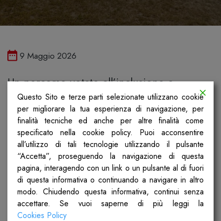
Pubblicato il
9 Maggio 2026
Un percorso votato all’inclusione e
all’integrazione quello scelto dalla quarta e
Questo Sito e terze parti selezionate utilizzano cookie
per migliorare la tua esperienza di navigazione, per
dalla quinta elementare dell’IC Fratelli
finalità tecniche ed anche per altre finalità come
d’Italia di Costa Volpino. I ragazzi hanno
specificato nella cookie policy. Puoi acconsentire
all’utilizzo di tali tecnologie utilizzando il pulsante
infatti affrontato gli aspetti sociali e gli
“Accetta”, proseguendo la navigazione di questa
aspetti civili della nostra Costituzione da
pagina, interagendo con un link o un pulsante al di fuori
un punto di vista inedito, rendendoli
di questa informativa o continuando a navigare in altro
modo. Chiudendo questa informativa, continui senza
multilinguistici e multilinguaggio.
accettare. Se vuoi saperne di più leggi la
Cookies Policy