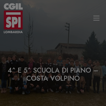
Vai al contenuto
4^ E 5^ SCUOLA DI PIANO –
COSTA VOLPINO