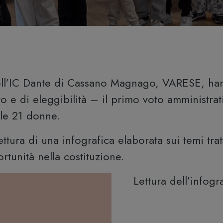
ell’IC Dante di Cassano Magnago, VARESE, hann
to e di eleggibilità – il primo voto amministra
elle 21 donne.
tura di una infografica elaborata sui temi trat
rtunità nella costituzione.
Lettura dell’infogr