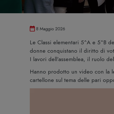
Pubblicato il
8 Maggio 2026
Le Classi elementari 5^A e 5^B d
donne conquistano il diritto di vo
I lavori dell’assemblea, il ruolo d
Hanno prodotto un video con la let
cartellone sul tema delle pari oppo