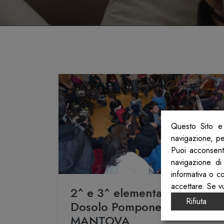
Questo Sito e 
navigazione, per
Puoi acconsenti
navigazione di
informativa o c
accettare. Se v
2^ e 3^ elementare IC
Rifiuta
Dosolo Pomponesco
MANTOVA