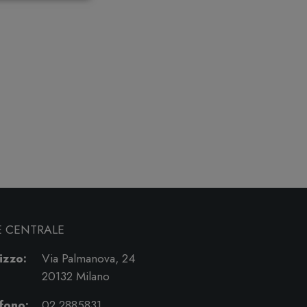
E CENTRALE
izzo:
Via Palmanova, 24
20132 Milano
fono:
02 2885831