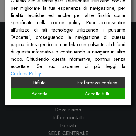
Questo Sito e terze parti selezionate utilizzano cookie
Pubblicato il
21 Ottobre 2022
per migliorare la tua esperienza di navigazione, per
finalità tecniche ed anche per altre finalità come
specificato nella cookie policy. Puoi acconsentire
all’utilizzo di tali tecnologie utilizzando il pulsante
“Accetta”, proseguendo la navigazione di questa
pagina, interagendo con un link o un pulsante al di fuori
di questa informativa o continuando a navigare in altro
modo. Chiudendo questa informativa, continui senza
accettare. Se vuoi saperne di più leggi la
Cookies Policy
Rifiuta
Preferenze cookies
Cosa facciamo
Sportello sociale
Accetta
Accetta tutti
Calcolatrice dei diritti
Dove siamo
Info e contatti
Iscriviti
SEDE CENTRALE