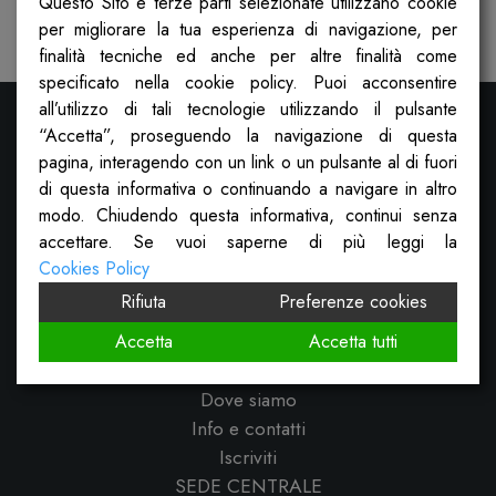
Questo Sito e terze parti selezionate utilizzano cookie
Pubblicato il
28 Luglio 2022
per migliorare la tua esperienza di navigazione, per
finalità tecniche ed anche per altre finalità come
specificato nella cookie policy. Puoi acconsentire
all’utilizzo di tali tecnologie utilizzando il pulsante
“Accetta”, proseguendo la navigazione di questa
pagina, interagendo con un link o un pulsante al di fuori
di questa informativa o continuando a navigare in altro
modo. Chiudendo questa informativa, continui senza
accettare. Se vuoi saperne di più leggi la
Cookies Policy
Rifiuta
Preferenze cookies
Cosa facciamo
Sportello sociale
Accetta
Accetta tutti
Calcolatrice dei diritti
Dove siamo
Info e contatti
Iscriviti
SEDE CENTRALE