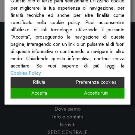
Questo Sito e terze parti selezionate utilizzano cookie
Pubblicato il
25 Ottobre 2022
per migliorare la tua esperienza di navigazione, per
finalità tecniche ed anche per altre finalità come
specificato nella cookie policy. Puoi acconsentire
all’utilizzo di tali tecnologie utilizzando il pulsante
“Accetta”, proseguendo la navigazione di questa
pagina, interagendo con un link o un pulsante al di fuori
di questa informativa o continuando a navigare in altro
modo. Chiudendo questa informativa, continui senza
accettare. Se vuoi saperne di più leggi la
Cookies Policy
Rifiuta
Preferenze cookies
Cosa facciamo
Sportello sociale
Accetta
Accetta tutti
Calcolatrice dei diritti
Dove siamo
Info e contatti
Iscriviti
SEDE CENTRALE