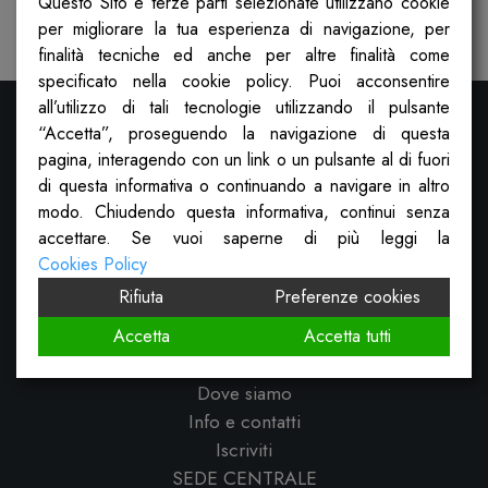
Questo Sito e terze parti selezionate utilizzano cookie
Pubblicato il
21 Ottobre 2022
per migliorare la tua esperienza di navigazione, per
finalità tecniche ed anche per altre finalità come
specificato nella cookie policy. Puoi acconsentire
all’utilizzo di tali tecnologie utilizzando il pulsante
“Accetta”, proseguendo la navigazione di questa
pagina, interagendo con un link o un pulsante al di fuori
di questa informativa o continuando a navigare in altro
modo. Chiudendo questa informativa, continui senza
accettare. Se vuoi saperne di più leggi la
Cookies Policy
Rifiuta
Preferenze cookies
Cosa facciamo
Sportello sociale
Accetta
Accetta tutti
Calcolatrice dei diritti
Dove siamo
Info e contatti
Iscriviti
SEDE CENTRALE