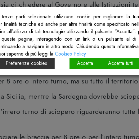
ia di chiedere al Governo e alle Istituzioni ter
n materia di lavoro (salari, contratti, precariet
terze parti selezionate utilizzano cookie per migliorare la tu
enza e rivalutazione delle pensioni, istruzione 
 finalità tecniche ed anche per altre finalità come specificato nel
re all’utilizzo di tali tecnologie utilizzando il pulsante “Accetta”
escita. La mobilitazione sarà articolata sulla b
 questa pagina, interagendo con un link o un pulsante al di 
ontinuando a navigare in altro modo. Chiudendo questa informativa
uoi saperne di più leggi la
Cookies Policy
o turno di sciopero per tutte le lavoratrici e i
Preferenze cookies
Accetta
Accetta tutti
re, le lavoratrici e i lavoratori delle categorie
 ore o intero turno, ma su tutto il territorio
a Sicilia, mentre la Sardegna dovrebbe scioper
ntero turno di sciopero riguarderanno tutte le l
ciare le braccia per 8 ore o per l’intero turno s