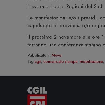
i lavoratori delle Regioni del Sud.
Le manifestazioni e/o i presidi, c
capoluogo di provincia e/o regio
Il prossimo 2 novembre alle ore 15
terranno una conferenza stampa per 
Pubblicato in
News
Tag
cgil
,
comunicato stampa
,
mobilitazione