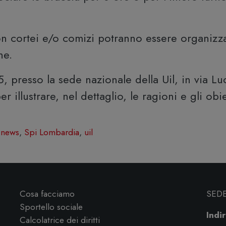
on cortei e/o comizi potranno essere organizza
ne.
, presso la sede nazionale della Uil, in via L
illustrare, nel dettaglio, le ragioni e gli obie
,
news
,
Spi Lombardia
,
uil
Cosa facciamo
SED
Sportello sociale
Indir
Calcolatrice dei diritti