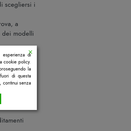
 scegliersi i
rova, a
e dei modelli
 sanitari o
a esperienza di
ibera delle
la cookie policy.
, proseguendo la
fuori di questa
ovrà
, continui senza
 secondo le
 delle
ditamenti