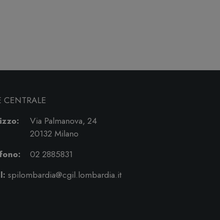
E CENTRALE
izzo:
Via Palmanova, 24
20132 Milano
fono:
02 2885831
l:
spilombardia@cgil.lombardia.it