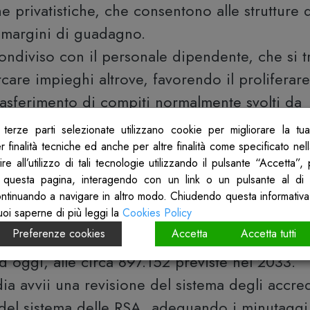
privatistiche, che consentono alle strutture di
 margini di guadagno.
diviso con il personale dipendente, che si t
rcare impieghi altrove, favorendo il proliferar
 trasferimento di compiti normalmente svolti da
che e competenze più elevate ad altri operatori,
terze parti selezionate utilizzano cookie per migliorare la tu
e e meno qualificata (Regione Lombardia, Del
 finalità tecniche ed anche per altre finalità come specificato nel
re all’utilizzo di tali tecnologie utilizzando il pulsante “Accetta”
 questa pagina, interagendo con un link o un pulsante al di 
nta i dubbi sulla tenuta di un sistema che d
ontinuando a navigare in altro modo. Chiudendo questa informativa
uoi saperne di più leggi la
Cookies Policy
 della popolazione over65 in Lombardia che,
Preferenze cookies
Accetta
Accetta tutti
lle 759.100 persone censite nel 2023, 562.000
ad oggi, alle circa 897.152 previste nel 2033.
 avvii una revisione del sistema degli accre
del sistema delle RSA, adeguando i minutaggi