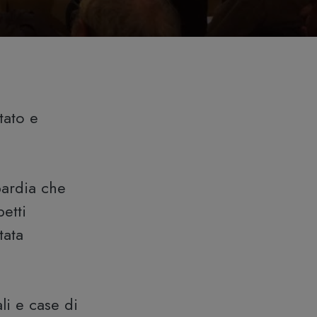
tato e
bardia che
etti
tata
li e case di