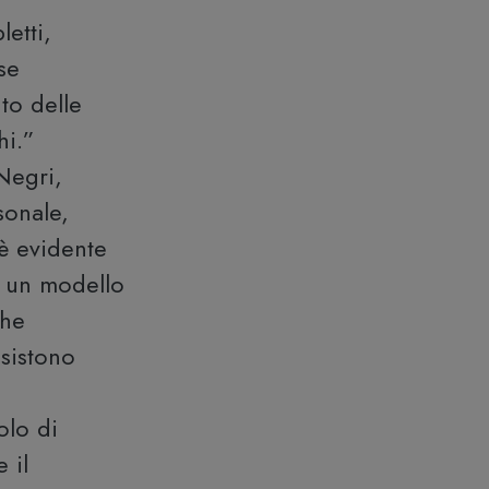
letti,
se
nto delle
hi.”
Negri,
sonale,
 è evidente
e un modello
che
esistono
olo di
 il