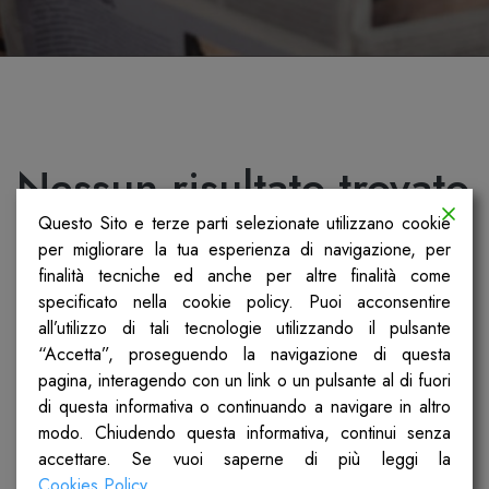
Nessun risultato trovato
Questo Sito e terze parti selezionate utilizzano cookie
Non siamo riusciti a trovare quello che stai
per migliorare la tua esperienza di navigazione, per
cercando. Forse la ricerca ti può aiutare.
finalità tecniche ed anche per altre finalità come
specificato nella cookie policy. Puoi acconsentire
all’utilizzo di tali tecnologie utilizzando il pulsante
“Accetta”, proseguendo la navigazione di questa
pagina, interagendo con un link o un pulsante al di fuori
di questa informativa o continuando a navigare in altro
modo. Chiudendo questa informativa, continui senza
accettare. Se vuoi saperne di più leggi la
Cookies Policy