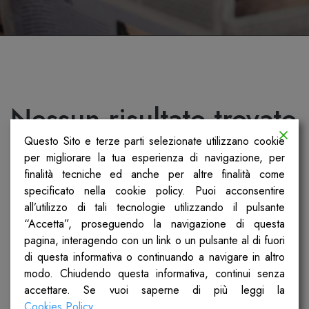
Nessun risultato trovato
Questo Sito e terze parti selezionate utilizzano cookie
Non siamo riusciti a trovare quello che stai
per migliorare la tua esperienza di navigazione, per
cercando. Forse la ricerca ti può aiutare.
finalità tecniche ed anche per altre finalità come
specificato nella cookie policy. Puoi acconsentire
all’utilizzo di tali tecnologie utilizzando il pulsante
“Accetta”, proseguendo la navigazione di questa
pagina, interagendo con un link o un pulsante al di fuori
di questa informativa o continuando a navigare in altro
modo. Chiudendo questa informativa, continui senza
accettare. Se vuoi saperne di più leggi la
Cookies Policy