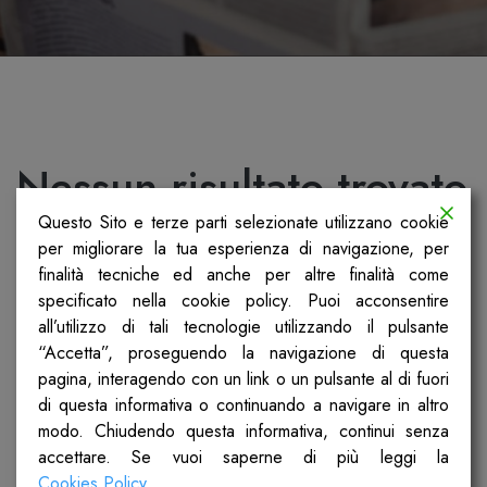
Nessun risultato trovato
Questo Sito e terze parti selezionate utilizzano cookie
Non siamo riusciti a trovare quello che stai
per migliorare la tua esperienza di navigazione, per
cercando. Forse la ricerca ti può aiutare.
finalità tecniche ed anche per altre finalità come
specificato nella cookie policy. Puoi acconsentire
all’utilizzo di tali tecnologie utilizzando il pulsante
“Accetta”, proseguendo la navigazione di questa
pagina, interagendo con un link o un pulsante al di fuori
di questa informativa o continuando a navigare in altro
modo. Chiudendo questa informativa, continui senza
accettare. Se vuoi saperne di più leggi la
Cookies Policy