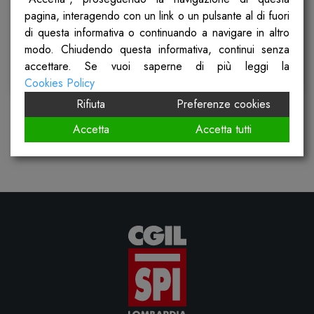
pagina, interagendo con un link o un pulsante al di fuori
Pubblicato il
10 Febbraio 2025
di questa informativa o continuando a navigare in altro
modo. Chiudendo questa informativa, continui senza
accettare. Se vuoi saperne di più leggi la
Scopri
Cookies Policy
Rifiuta
Preferenze cookies
Accetta
Accetta tutti