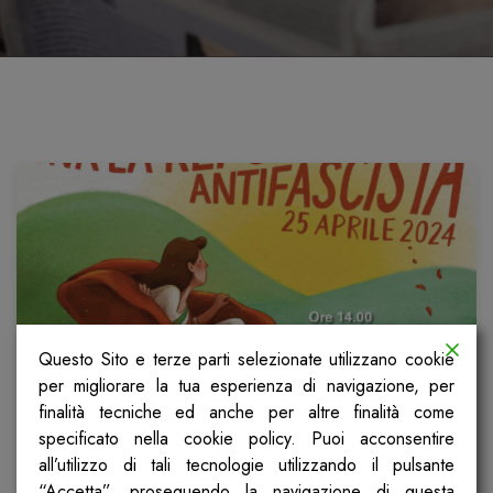
Questo Sito e terze parti selezionate utilizzano cookie
per migliorare la tua esperienza di navigazione, per
finalità tecniche ed anche per altre finalità come
VIVA LA
specificato nella cookie policy. Puoi acconsentire
REPUBBLICA ANTIFASCISTA!
all’utilizzo di tali tecnologie utilizzando il pulsante
“Accetta”, proseguendo la navigazione di questa