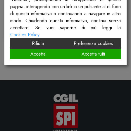
pagina, interagendo con un link o un pulsante al di fuori
Pubblicato il
22 Aprile 2024
di questa informativa o continuando a navigare in altro
modo. Chiudendo questa informativa, continui senza
accettare. Se vuoi saperne di più leggi la
Scopri
Cookies Policy
Rifiuta
Preferenze cookies
Accetta
Accetta tutti