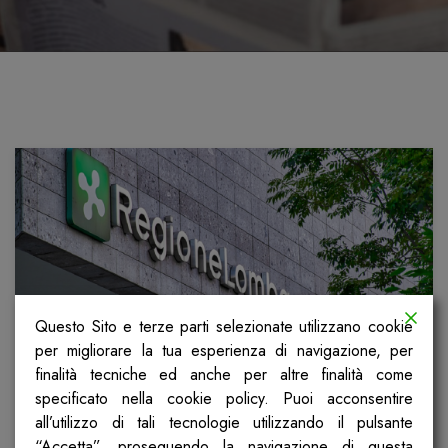
Questo Sito e terze parti selezionate utilizzano cookie
per migliorare la tua esperienza di navigazione, per
finalità tecniche ed anche per altre finalità come
Comunicato stampa Cgil, Spi e Fp
specificato nella cookie policy. Puoi acconsentire
della Lombardia
all’utilizzo di tali tecnologie utilizzando il pulsante
“Accetta”, proseguendo la navigazione di questa