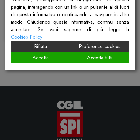
pagina, interagendo con un link o un pulsante al di fuori
Pubblicato il
28 Febbraio 2025
di questa informativa o continuando a navigare in altro
modo. Chiudendo questa informativa, continui senza
accettare. Se vuoi saperne di più leggi la
Scopri
Cookies Policy
Rifiuta
Preferenze cookies
Accetta
Accetta tutti