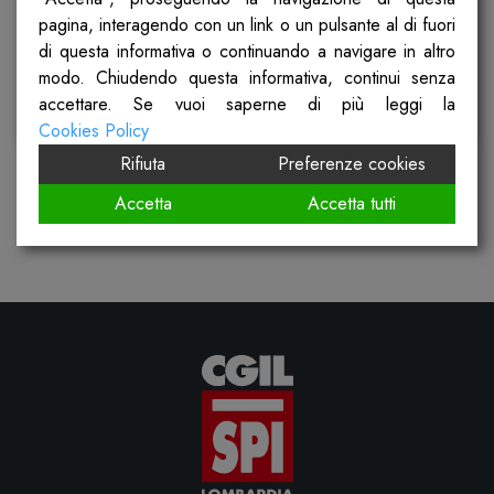
pagina, interagendo con un link o un pulsante al di fuori
Pubblicato il
4 Novembre 2023
di questa informativa o continuando a navigare in altro
modo. Chiudendo questa informativa, continui senza
accettare. Se vuoi saperne di più leggi la
Scopri
Cookies Policy
Rifiuta
Preferenze cookies
Accetta
Accetta tutti