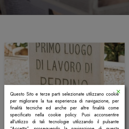
Questo Sito e terze parti selezionate utilizzano cookie
per migliorare la tua esperienza di navigazione, per
finalità tecniche ed anche per altre finalità come
Senza togliersi il cappello davanti
specificato nella cookie policy. Puoi acconsentire
al padrone
all’utilizzo di tali tecnologie utilizzando il pulsante
“Accetta”, proseguendo la navigazione di questa