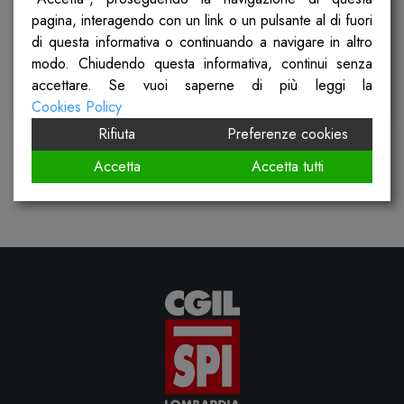
pagina, interagendo con un link o un pulsante al di fuori
Pubblicato il
20 Febbraio 2026
di questa informativa o continuando a navigare in altro
modo. Chiudendo questa informativa, continui senza
accettare. Se vuoi saperne di più leggi la
Scopri
Cookies Policy
Rifiuta
Preferenze cookies
Accetta
Accetta tutti