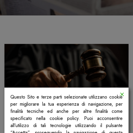
Questo Sito e terze parti selezionate utilizzano cookie
per migliorare la tua esperienza di navigazione, per
finalità tecniche ed anche per altre finalità come
Dizzasco: la sentenza per
specificato nella cookie policy. Puoi acconsentire
maltrattamenti in casa di riposo
all’utilizzo di tali tecnologie utilizzando il pulsante
“Accetta”, proseguendo la navigazione di questa