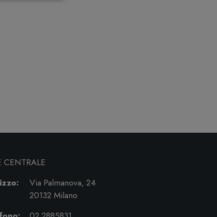
E CENTRALE
izzo:
Via Palmanova, 24
20132 Milano
fono:
02 2885831