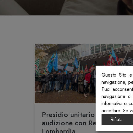
Questo Sito e 
navigazione, per
Puoi acconsenti
navigazione di
informativa o c
accettare. Se v
Presidio unitario disabilità:
Rifiuta
audizione con Regione
Lombardia