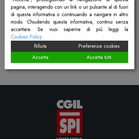
pagina, interagendo con un link o un pulsante al di fuori
Pubblicato il
20 Febbraio 2026
di questa informativa o continuando a navigare in altro
modo. Chiudendo questa informativa, continui senza
accettare. Se vuoi saperne di più leggi la
Scopri
Cookies Policy
Rifiuta
Preferenze cookies
Accetta
Accetta tutti