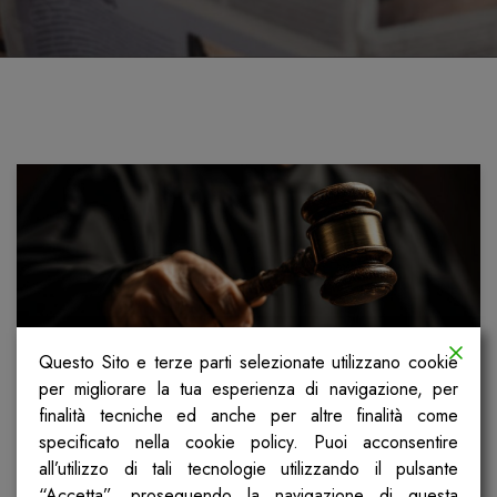
Questo Sito e terze parti selezionate utilizzano cookie
per migliorare la tua esperienza di navigazione, per
finalità tecniche ed anche per altre finalità come
Dizzasco: la sentenza per
specificato nella cookie policy. Puoi acconsentire
maltrattamenti in casa di riposo
all’utilizzo di tali tecnologie utilizzando il pulsante
“Accetta”, proseguendo la navigazione di questa