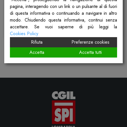
pagina, interagendo con un link o un pulsante al di fuori
Pubblicato il
28 Febbraio 2025
di questa informativa o continuando a navigare in altro
modo. Chiudendo questa informativa, continui senza
accettare. Se vuoi saperne di più leggi la
Scopri
Cookies Policy
Rifiuta
Preferenze cookies
Accetta
Accetta tutti