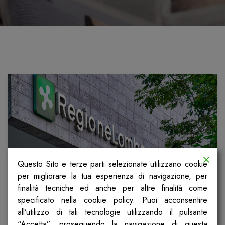
Questo Sito e terze parti selezionate utilizzano cookie
per migliorare la tua esperienza di navigazione, per
finalità tecniche ed anche per altre finalità come
Comunicato stampa Cgil, Spi e Fp
specificato nella cookie policy. Puoi acconsentire
della Lombardia
all’utilizzo di tali tecnologie utilizzando il pulsante
“Accetta”, proseguendo la navigazione di questa