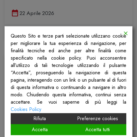
Pubblicato il
22 Aprile 2026
Scopri
Questo Sito e terze parti selezionate utilizzano cookie
per migliorare la tua esperienza di navigazione, per
finalità tecniche ed anche per altre finalità come
specificato nella cookie policy. Puoi acconsentire
all’utilizzo di tali tecnologie utilizzando il pulsante
“Accetta”, proseguendo la navigazione di questa
pagina, interagendo con un link o un pulsante al di fuori
di questa informativa o continuando a navigare in altro
modo. Chiudendo questa informativa, continui senza
accettare. Se vuoi saperne di più leggi la
Cookies Policy
Rifiuta
Preferenze cookies
La seconda vita della Tenuta Terre
Accetta
Accetta tutti
e Libertà presentazione del libro a