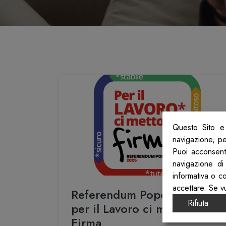
Questo Sito e 
navigazione, per
Puoi acconsenti
navigazione di
informativa o c
accettare. Se v
Referendum Popolari 2025,
Rifiuta
per il Lavoro ci metto la
Firma