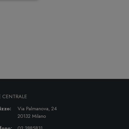
E CENTRALE
izzo:
Via Palmanova, 24
20132 Milano
fono:
02 2885831