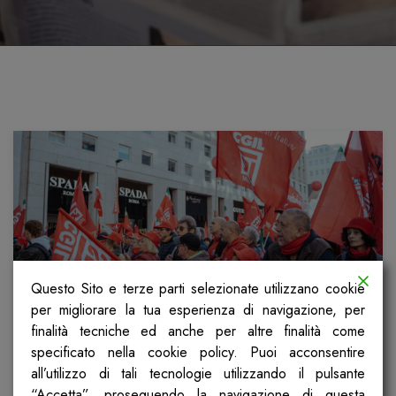
Questo Sito e terze parti selezionate utilizzano cookie
per migliorare la tua esperienza di navigazione, per
finalità tecniche ed anche per altre finalità come
La lotta non ha età: 20 novembre
specificato nella cookie policy. Puoi acconsentire
la mobilitazione dei pensionati
all’utilizzo di tali tecnologie utilizzando il pulsante
“Accetta”, proseguendo la navigazione di questa