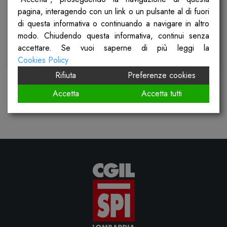
pagina, interagendo con un link o un pulsante al di fuori
Pubblicato il
19 Novembre 2025
di questa informativa o continuando a navigare in altro
modo. Chiudendo questa informativa, continui senza
accettare. Se vuoi saperne di più leggi la
Scopri
Cookies Policy
Rifiuta
Preferenze cookies
Accetta
Accetta tutti