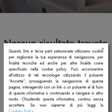
Nessun risultato trovato
Questo Sito e terze parti selezionate utilizzano cookie
Non siamo riusciti a trovare quello che stai
per migliorare la tua esperienza di navigazione, per
cercando. Forse la ricerca ti può aiutare.
finalità tecniche ed anche per altre finalità come
specificato nella cookie policy. Puoi acconsentire
all’utilizzo di tali tecnologie utilizzando il pulsante
“Accetta”, proseguendo la navigazione di questa
pagina, interagendo con un link o un pulsante al di fuori
di questa informativa o continuando a navigare in altro
modo. Chiudendo questa informativa, continui senza
accettare. Se vuoi saperne di più leggi la
Cookies Policy