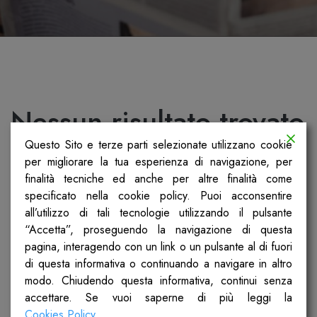
Nessun risultato trovato
Questo Sito e terze parti selezionate utilizzano cookie
Non siamo riusciti a trovare quello che stai
per migliorare la tua esperienza di navigazione, per
cercando. Forse la ricerca ti può aiutare.
finalità tecniche ed anche per altre finalità come
specificato nella cookie policy. Puoi acconsentire
all’utilizzo di tali tecnologie utilizzando il pulsante
“Accetta”, proseguendo la navigazione di questa
pagina, interagendo con un link o un pulsante al di fuori
di questa informativa o continuando a navigare in altro
modo. Chiudendo questa informativa, continui senza
accettare. Se vuoi saperne di più leggi la
Cookies Policy