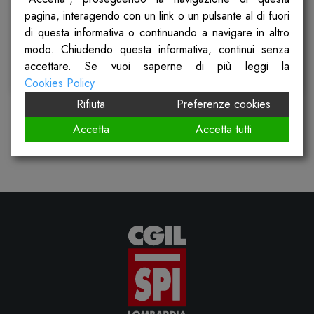
pagina, interagendo con un link o un pulsante al di fuori
Pubblicato il
10 Maggio 2026
di questa informativa o continuando a navigare in altro
modo. Chiudendo questa informativa, continui senza
accettare. Se vuoi saperne di più leggi la
Scopri
Cookies Policy
Rifiuta
Preferenze cookies
Accetta
Accetta tutti