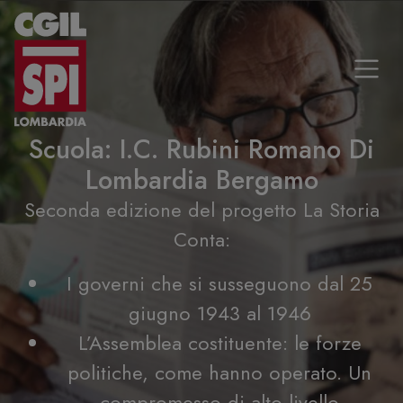
Vai al contenuto
Scuola:
I.C. Rubini Romano Di
Lombardia Bergamo
Seconda edizione del progetto La Storia
Conta:
I governi che si susseguono dal 25
giugno 1943 al 1946
L’Assemblea costituente: le forze
politiche, come hanno operato. Un
compromesso di alto livello