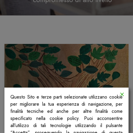
Questo Sito e terze parti selezionate utilizzano cookie
per migliorare la tua esperienza di navigazione, per
finalità tecniche ed anche per altre finalità come
1^A e 1^C scuola media IC Rubini
specificato nella cookie policy. Puoi acconsentire
Romano di Lombardia BERGAMO
all’utilizzo di tali tecnologie utilizzando il pulsante
“Accetta”, proseguendo la navigazione di questa