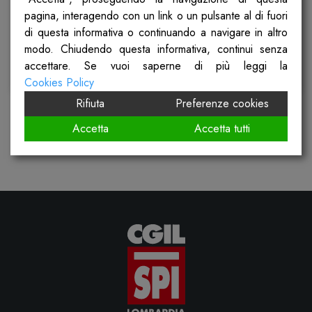
pagina, interagendo con un link o un pulsante al di fuori
Pubblicato il
7 Maggio 2026
di questa informativa o continuando a navigare in altro
modo. Chiudendo questa informativa, continui senza
accettare. Se vuoi saperne di più leggi la
Scopri
Cookies Policy
Rifiuta
Preferenze cookies
Accetta
Accetta tutti