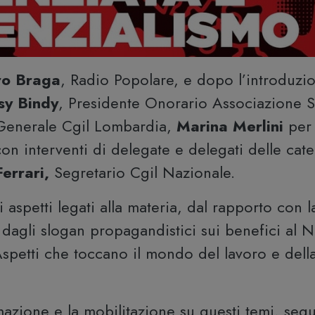
ro Braga
, Radio Popolare, e dopo l’introduzi
sy Bindy
, Presidente Onorario Associazione Sa
 Generale Cgil Lombardia,
Marina Merlini
per 
on interventi di delegate e delegati delle cate
Ferrari,
Segretario Cgil Nazionale.
i aspetti legati alla materia, dal rapporto con l
, dagli slogan propagandistici sui benefici al Nord
petti che toccano il mondo del lavoro e dell
rmazione e la mobilitazione su questi temi, s