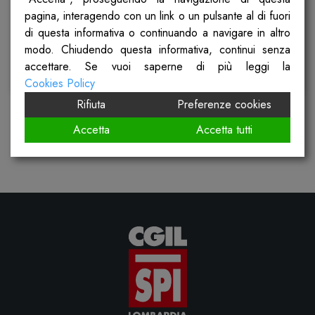
pagina, interagendo con un link o un pulsante al di fuori
Pubblicato il
3 Aprile 2024
di questa informativa o continuando a navigare in altro
modo. Chiudendo questa informativa, continui senza
accettare. Se vuoi saperne di più leggi la
Scopri
Cookies Policy
Rifiuta
Preferenze cookies
Accetta
Accetta tutti