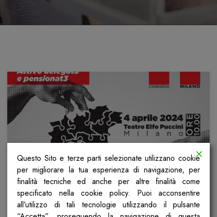
Questo Sito e terze parti selezionate utilizzano cookie
per migliorare la tua esperienza di navigazione, per
finalità tecniche ed anche per altre finalità come
Autonomia differenziata e
specificato nella cookie policy. Puoi acconsentire
presidenzialismo: l’iniziativa a
all’utilizzo di tali tecnologie utilizzando il pulsante
Milano il 4 aprile
“Accetta”, proseguendo la navigazione di questa