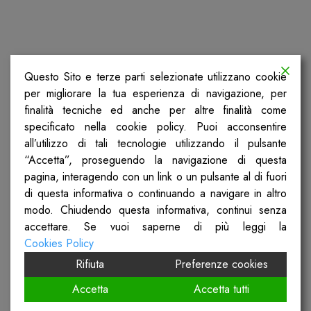
La Storia Conta - Seconda
Questo Sito e terze parti selezionate utilizzano cookie
edizione | Le donne
per migliorare la tua esperienza di navigazione, per
finalità tecniche ed anche per altre finalità come
conquistano il diritto di voto e
specificato nella cookie policy. Puoi acconsentire
di eleggibilità - il primo voto
all’utilizzo di tali tecnologie utilizzando il pulsante
“Accetta”, proseguendo la navigazione di questa
amministrativo del 1946 I
pagina, interagendo con un link o un pulsante al di fuori
lavori dell'assemblea, il ruolo
di questa informativa o continuando a navigare in altro
delle 21 donne
modo. Chiudendo questa informativa, continui senza
accettare. Se vuoi saperne di più leggi la
Cookies Policy
Rifiuta
Preferenze cookies
Ascolta l'episodio
Accetta
Accetta tutti