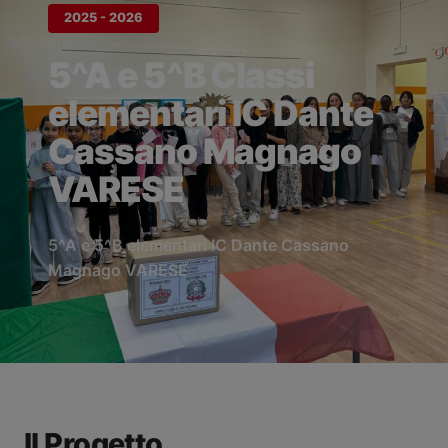
2025 - 2026
5^A e 5^B Classi
elementari IC Dante
Cassano Magnago
VARESE
5^A e 5^B elementari IC Dante Cassano
Magnago VARESE
Il Progetto