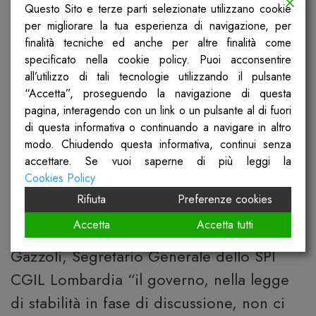
del più ampio programma nazionale, che
Questo Sito e terze parti selezionate utilizzano cookie
per migliorare la tua esperienza di navigazione, per
prevede manifestazioni in tutta Italia dal 28
finalità tecniche ed anche per altre finalità come
al 31 ottobre, i pensionati lombardi
specificato nella cookie policy. Puoi acconsentire
all’utilizzo di tali tecnologie utilizzando il pulsante
scenderanno in piazza, nello specifico San
“Accetta”, proseguendo la navigazione di questa
Babila, a Milano, mercoledì 30 ottobre, a
pagina, interagendo con un link o un pulsante al di fuori
partire dalle 9:30.
di questa informativa o continuando a navigare in altro
modo. Chiudendo questa informativa, continui senza
“Vogliamo difendere le pensioni, chiedere
accettare. Se vuoi saperne di più leggi la
Cookies Policy
un fisco più equo, una vera legge sulla
Rifiuta
Preferenze cookies
non autosufficienza e una sanità pubblica
Accetta
Accetta tutti
degna di questo nome” commenta Daniele
Gazzoli, Segretario Generale dello SPI
CGIL Lombardia “il governo, nella legge
di stabilità in fase di discussione, non ci