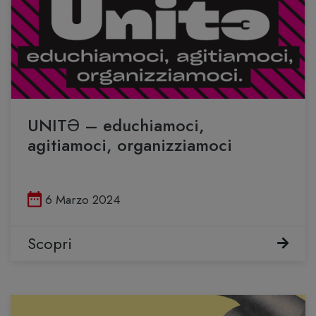
UNITƏ – educhiamoci,
agitiamoci, organizziamoci
Pubblicato il
6 Marzo 2024
Scopri