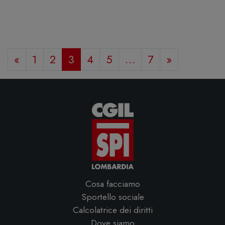
«
1
2
3
4
5
…
7
»
Cosa facciamo
Sportello sociale
Calcolatrice dei diritti
Dove siamo