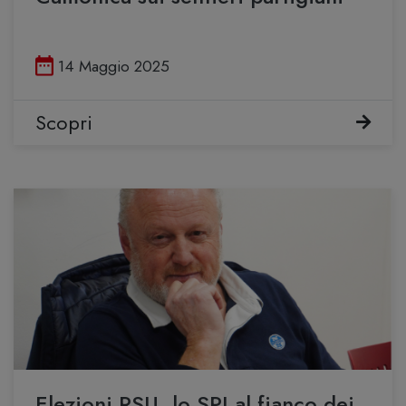
Pubblicato il
14 Maggio 2025
Scopri
Elezioni RSU, lo SPI al fianco dei