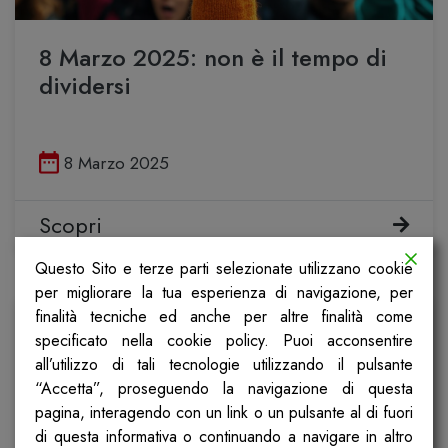
8 Marzo 2025: non è il tempo di
dividersi
Pubblicato il
8 Marzo 2025
Scopri
Questo Sito e terze parti selezionate utilizzano cookie
per migliorare la tua esperienza di navigazione, per
finalità tecniche ed anche per altre finalità come
specificato nella cookie policy. Puoi acconsentire
all’utilizzo di tali tecnologie utilizzando il pulsante
“Accetta”, proseguendo la navigazione di questa
pagina, interagendo con un link o un pulsante al di fuori
di questa informativa o continuando a navigare in altro