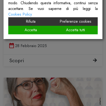
modo. Chiudendo questa informativa, continui senza
accettare. Se vuoi saperne di più leggi la
Cookies Policy
Comunicato stampa Cgil, Spi e Fp
Rifiuta
Preferenze cookies
della Lombardia
Accetta
Accetta tutti
Pubblicato il
28 Febbraio 2025
Scopri