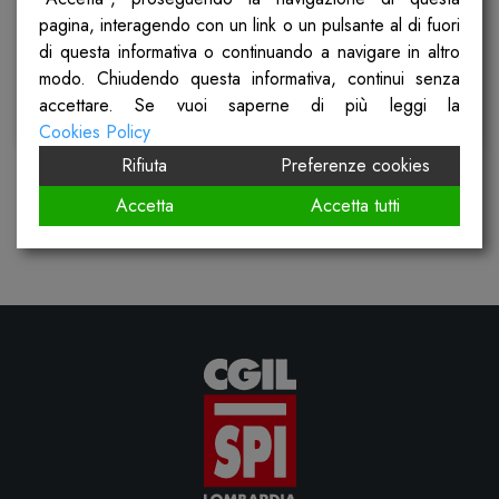
pagina, interagendo con un link o un pulsante al di fuori
Pubblicato il
2 Giugno 2023
di questa informativa o continuando a navigare in altro
modo. Chiudendo questa informativa, continui senza
accettare. Se vuoi saperne di più leggi la
Scopri
Cookies Policy
Rifiuta
Preferenze cookies
Accetta
Accetta tutti