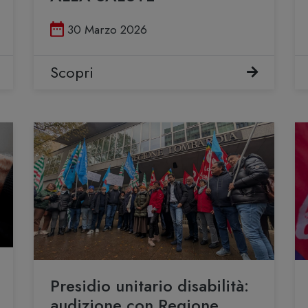
Pubblicato il
30 Marzo 2026
Scopri
Presidio unitario disabilità:
audizione con Regione