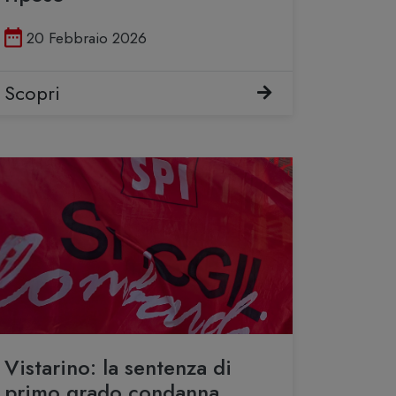
Pubblicato il
20 Febbraio 2026
Scopri
Vistarino: la sentenza di
primo grado condanna