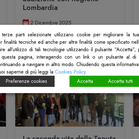
Lombardia
Pubblicato il
2 Dicembre 2025
terze parti selezionate utilizzano cookie per migliorare la tu
Scopri
 finalità tecniche ed anche per altre finalità come specificato nel
re all’utilizzo di tali tecnologie utilizzando il pulsante “Accetta”
 questa pagina, interagendo con un link o un pulsante al di 
ontinuando a navigare in altro modo. Chiudendo questa informativa
uoi saperne di più leggi la
Cookies Policy
Preferenze cookies
Accetta
Accetta tutti
La seconda vita della Tenuta