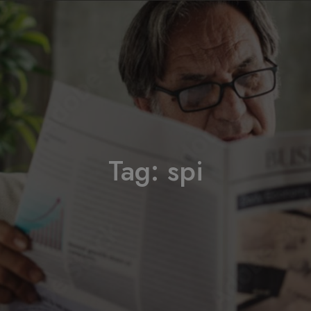
Tag:
spi