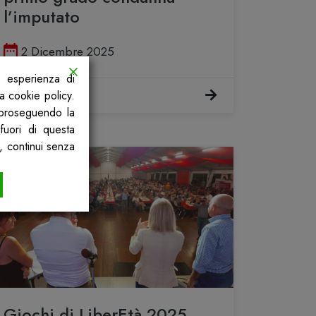
l’imputato
Pubblicato il
2 Dicembre 2025
a esperienza di
Scopri
la cookie policy.
, proseguendo la
fuori di questa
, continui senza
Giochi di LiberEtà 2025