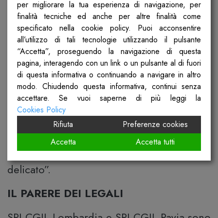
per migliorare la tua esperienza di navigazione, per
situazioni poco chiare o potenzialmente
finalità tecniche ed anche per altre finalità come
pericolose
” continua
Riccardo Panella
,
specificato nella cookie policy. Puoi acconsentire
Segretario Generale dello SPI CGIL di
all’utilizzo di tali tecnologie utilizzando il pulsante
“Accetta”, proseguendo la navigazione di questa
Pavia
“
ricorreremo in sede civile per
pagina, interagendo con un link o un pulsante al di fuori
quantificare i danni subiti
e
di questa informativa o continuando a navigare in altro
modo. Chiudendo questa informativa, continui senza
continueremo la nostra attività di vigilanza
accettare. Se vuoi saperne di più leggi la
che, auspichiamo, sia sempre più
Cookies Policy
collettiva. Soggetti imputati di reati tanto
Rifiuta
Preferenze cookies
gravi non possono continuare a operare in
Accetta
Accetta tutti
un ambito, quello sociosanitario, così
delicato”.
IL PARERE DEI LEGALI
SPI CGIL Lombardia e SPI CGIL Pavia sono