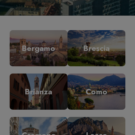
Bergamo
Brescia
Brianza
Como
Cremona
Lecco