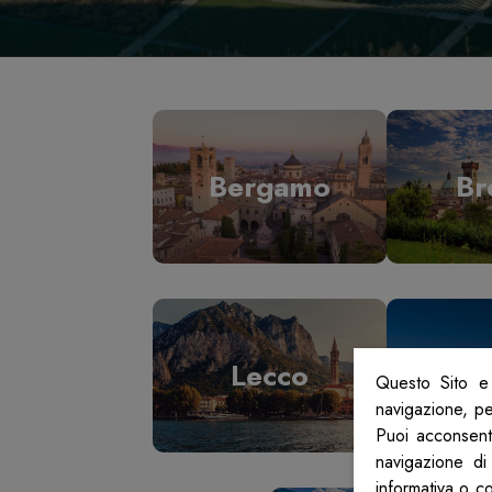
Bergamo
Br
Lecco
L
Questo Sito e 
navigazione, per
Puoi acconsenti
navigazione di
informativa o c