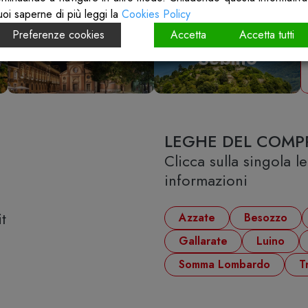
uoi saperne di più leggi la
Cookies Policy
Vallecamonica
Preferenze cookies
Accetta
Accetta tutti
Ticino Olona
Sebino
LEGHE DEL COMP
Clicca sulla singola 
informazioni
t
Azzate
Besozzo
Gallarate
Luino
Somma Lombardo
T