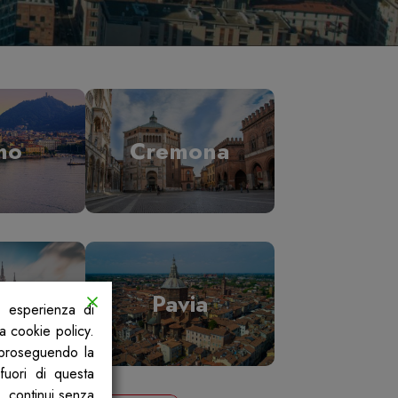
mo
Cremona
ano
Pavia
a esperienza di
la cookie policy.
, proseguendo la
fuori di questa
, continui senza