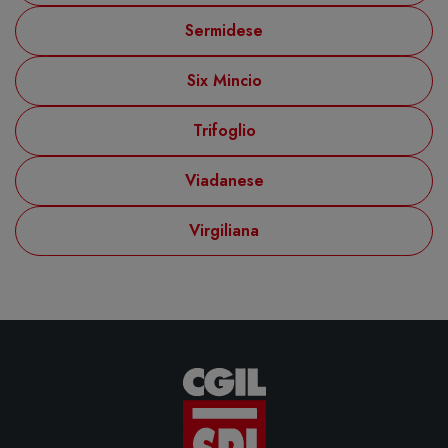
Sermidese
Six Mincio
Trifoglio
Viadanese
Virgiliana