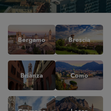
Bergamo
Brescia
Brianza
Como
Cremona
Lecco