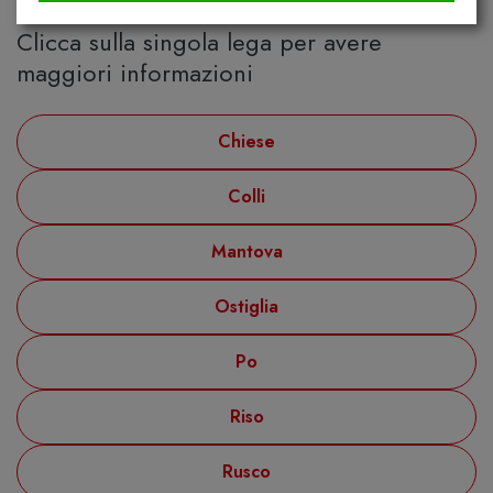
MANTOVA
Clicca sulla singola lega per avere
maggiori informazioni
Chiese
Colli
Mantova
Ostiglia
Po
Riso
Rusco