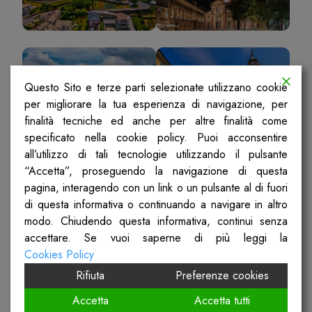
Vallecamonica
Varese
Questo Sito e terze parti selezionate utilizzano cookie
Sebino
per migliorare la tua esperienza di navigazione, per
finalità tecniche ed anche per altre finalità come
specificato nella cookie policy. Puoi acconsentire
all’utilizzo di tali tecnologie utilizzando il pulsante
COMPRENSORIO DI MANTOVA
“Accetta”, proseguendo la navigazione di questa
pagina, interagendo con un link o un pulsante al di fuori
INDIRIZZO: Via Argentina Altobelli, 5
di questa informativa o continuando a navigare in altro
CITTÀ: Mantova
modo. Chiudendo questa informativa, continui senza
TELEFONO: 0376 2021
accettare. Se vuoi saperne di più leggi la
EMAIL: SpiMantova@cgil.lombardia.it
Cookies Policy
Rifiuta
Preferenze cookies
LEGHE DEL COMPRENSORIO DI
Accetta
Accetta tutti